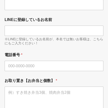
お
LINEに登録しているお名前
名
前
L
I
N
※LINEに登録しているお名前が、本名では無いお客様は、こちら
にもご入力ください！
E
に
登
電話番号
*
録
し
て
い
る
お
お取り置き【お弁当と個数】
*
名
前
お
名
前