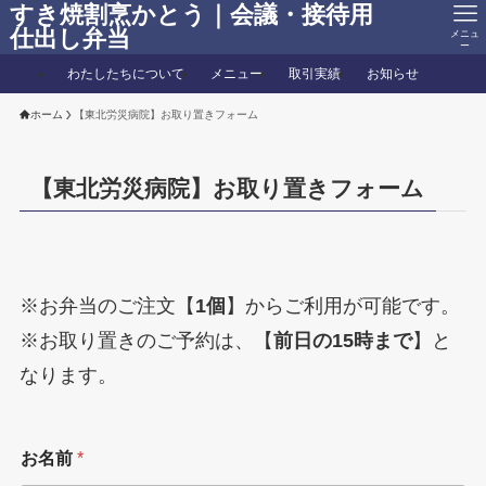
すき焼割烹かとう｜会議・接待用
仕出し弁当
メニュ
ー
わたしたちについて
メニュー
取引実績
お知らせ
ホーム
【東北労災病院】お取り置きフォーム
【東北労災病院】お取り置きフォーム
※お弁当のご注文【
1個
】からご利用が可能です。
※お取り置きのご予約は、【
前日の15時まで
】と
なります。
お名前
*