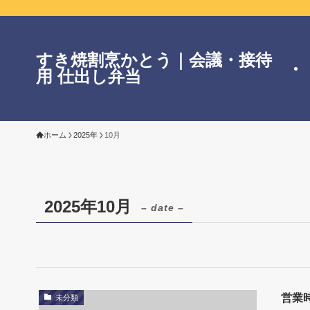
すき焼割烹かとう｜会議・接待
用 仕出し弁当
ホーム
2025年
10月
2025年10月
– date –
営業
未分類